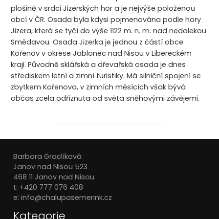
plošině v srdci Jizerských hor a je nejvýše položenou
obcí v ČR. Osada byla kdysi pojmenována podle hory
Jizera, která se tyčí do výše 1122 m. n. m. nad nedalekou
Smědavou. Osada Jizerka je jednou z částí obce
Kořenov v okrese Jablonec nad Nisou v Libereckém
kraji. Původně sklářská a dřevařská osada je dnes
střediskem letní a zimní turistiky. Má silniční spojení se
zbytkem Kořenova, v zimních měsících však bývá
občas zcela odříznuta od světa sněhovými závějemi.
Barbora Graclíková
Janov nad Nisou 523
468 11 Janov nad Nisou
t: +420 777 076 408
e: info@chalupasemerink.cz
Kategorie