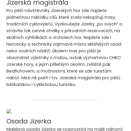
Jizerská magistrála
Pro pěší návštěvníky Jizerských hor zde najdete
jedinečnou nabídku cílů, které zcela nekopírují trasy
tradičních cyklovýletů. Vyzkoušejte Jizerky „po svých“ a
strávíte tak cenné chvilky v přírodních rezervacích, na
skalních vyhlídkách a vrcholech hor. Najdete zde i
historicky a technicky zajímavá místa sklářských osad
nebo vodních nádrží. Úkolem tras pro pěší je
obeznámit výletníky s malou, avšak významnou CHKO
Jizerské hory, s jejím přilehlým okolím, zvláště pak
Bedřichovem, a možnostmi, které se zde turistům
nabízí. Mezi ně patří i tzv. Jizerská magistrála pro pěší,
běžkařskou i cyklistickou turistiku.
Osada Jizerka
Malebná osada Jizerka se rozprostírá na malé náhorní