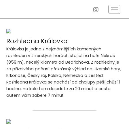
Rozhledna Královka
Královka je jedna z nejznámějších kamenných
rozhleden v Jizerských horách stojící na hoře Nekras
(859 m), necelý kilometr od Bedřichova. Z rozhledny je
za příznivého počasí překrásný výhled na Jizerské hory,
Krkonoše, Český ráj, Polsko, Německo a Ještěd.
Rozhledna Královka se nachází od chalupy pěší chůzí 1
hodinu, na kole tam dojedete za 20 minut a cesta
autem vám zabere 7 minut.